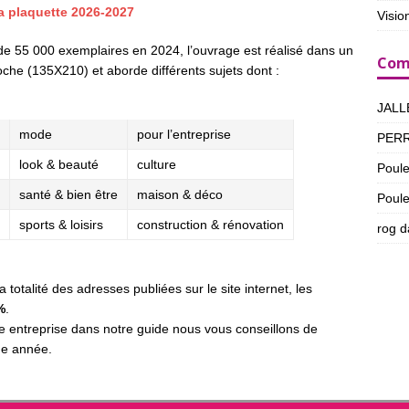
la plaquette 2026-2027
Visio
de 55 000 exemplaires en 2024, l’ouvrage est réalisé dans un
Com
che (135X210) et aborde différents sujets dont :
JALL
mode
pour l’entreprise
PER
look & beauté
culture
Poul
santé & bien être
maison & déco
Poul
sports & loisirs
construction & rénovation
rog
d
 totalité des adresses publiées sur le site internet, les
%
.
e entreprise dans notre guide nous vous conseillons de
e année.