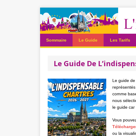
Sommaire
Le Guide
Les Tarifs
Le Guide De L’indispen
Le guide de 
représentés 
comme base 
nous sélect
le guide ca
Vous pouvez 
Télécharger
ou la visuali