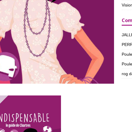
Visio
Com
JALL
PER
Poul
Poul
rog
d