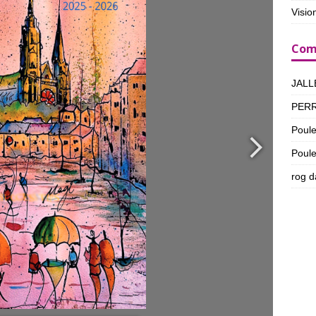
Visio
Com
JALL
PER
Poul
Poul
rog
d